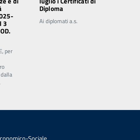
ze e di
luglio i Certificati di
à
Diploma
2025-
Ai diplomati a.s.
l 3
MOD.
E, per
ro
 dalla
.
. Economico-Sociale