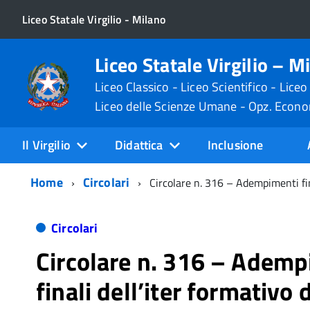
Liceo Statale Virgilio - Milano
Liceo Statale Virgilio – M
Liceo Classico - Liceo Scientifico - Liceo
Liceo delle Scienze Umane - Opz. Econ
Il Virgilio
Didattica
Inclusione
Home
Circolari
Circolare n. 316 – Adempimenti fin
Circolari
Circolare n. 316 – Ademp
finali dell’iter formativo 