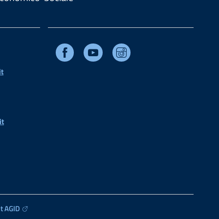
Facebook
Youtube
Instagram
t
it
t AGID