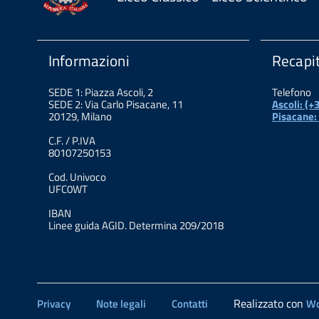
Informazioni
Recapit
SEDE 1: Piazza Ascoli, 2
Telefono
SEDE 2: Via Carlo Pisacane, 11
Ascoli: (
20129, Milano
Pisacane:
C.F. / P.IVA
80107250153
Cod. Univoco
UFC0WT
IBAN
Linee guida AGID. Determina 209/2018
Realizzato con
Privacy
Note legali
Contatti
Wo