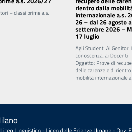
 prime a.s. 2026/27
recupero delle caren
rientro dalla mobilit
ori – classi prime a.s.
internazionale a.s. 
26 – dal 26 agosto a
settembre 2026 – 
17 luglio
Agli Studenti Ai Genitori 
conoscenza, ai Docenti
Oggetto: Prove di recupe
delle carenze e di rientro
mobilità internazionale a
Milano
 - Liceo Linguistico - Liceo delle Scienze Umane - Opz