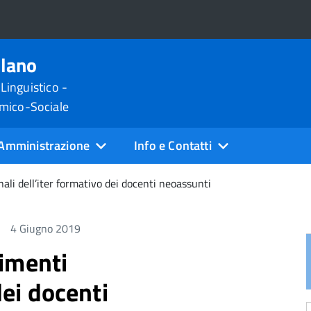
ilano
 Linguistico -
omico-Sociale
Amministrazione
Info e Contatti
ali dell’iter formativo dei docenti neoassunti
4 Giugno 2019
imenti
dei docenti