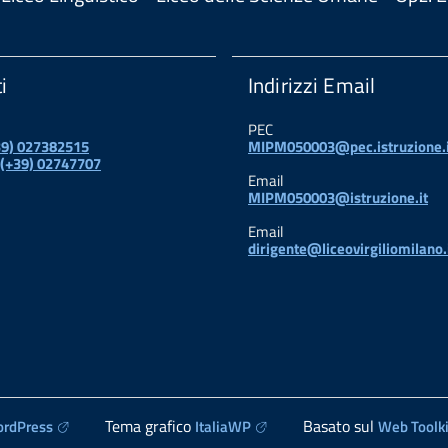
i
Indirizzi Email
PEC
+39) 027382515
MIPM050003@pec.istruzione.i
 (+39) 02747707
Email
MIPM050003@istruzione.it
Email
dirigente@liceovirgiliomilano.
Tema grafico
Basato sul
rdPress
ItaliaWP
Web Toolki