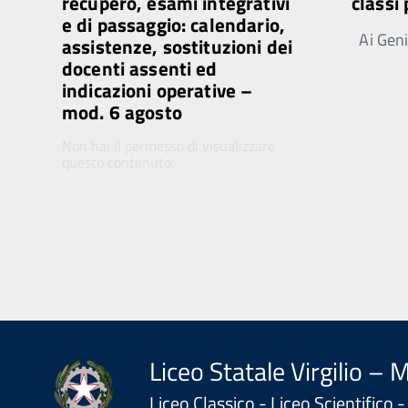
recupero, esami integrativi
classi
e di passaggio: calendario,
Ai Genit
assistenze, sostituzioni dei
docenti assenti ed
indicazioni operative –
mod. 6 agosto
Non hai il permesso di visualizzare
questo contenuto.
Liceo Statale Virgilio – 
Liceo Classico - Liceo Scientifico