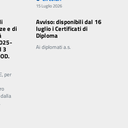
15 Luglio 2026
di
Avviso: disponibili dal 16
ze e di
luglio i Certificati di
à
Diploma
2025-
Ai diplomati a.s.
l 3
MOD.
E, per
ro
 dalla
.