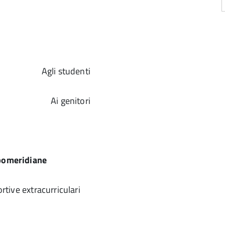
studenti
Ai genitori
 pomeridiane
ortive extracurriculari