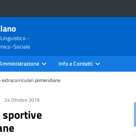
ilano
 Linguistico -
omico-Sociale
Amministrazione
Info e Contatti
ve extracurriculari pomeridiane
24 Ottobre 2019
à sportive
ane