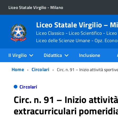
Liceo Statale Virgilio - Milano
Liceo Statale Virgilio – M
Liceo Classico - Liceo Scientifico - Liceo
Liceo delle Scienze Umane - Opz. Econ
Il Virgilio
Didattica
Inclusione
Home
Circolari
Circ. n. 91 – Inizio attività sporti
Circolari
Circ. n. 91 – Inizio attivit
extracurriculari pomeridi