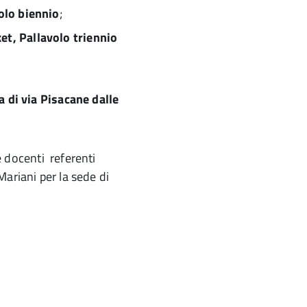
olo biennio
;
et, Pallavolo triennio
a di via Pisacane dalle
le docenti referenti
ariani per la sede di