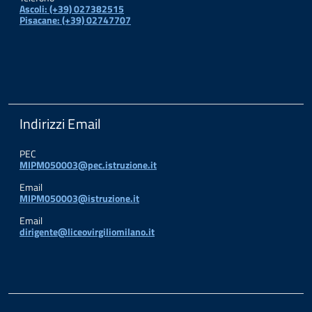
Ascoli: (+39) 027382515
Pisacane: (+39) 02747707
Indirizzi Email
PEC
MIPM050003@pec.istruzione.it
Email
MIPM050003@istruzione.it
Email
dirigente@liceovirgiliomilano.it