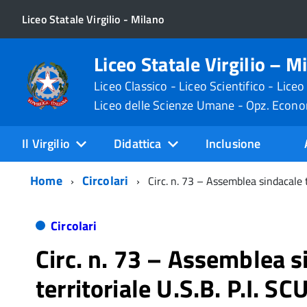
Liceo Statale Virgilio - Milano
Liceo Statale Virgilio – M
Liceo Classico - Liceo Scientifico - Liceo
Liceo delle Scienze Umane - Opz. Econ
Il Virgilio
Didattica
Inclusione
Home
Circolari
Circ. n. 73 – Assemblea sindacale 
Circolari
Circ. n. 73 – Assemblea s
territoriale U.S.B. P.I. S