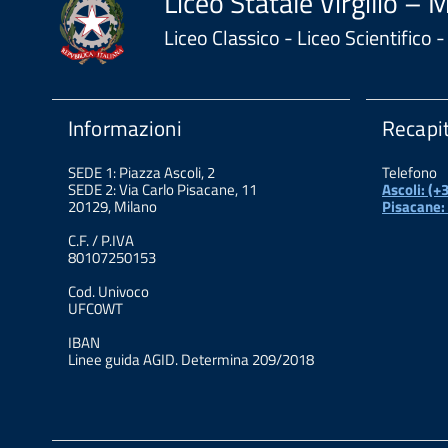
Liceo Statale Virgilio – 
Liceo Classico - Liceo Scientifico
Informazioni
Recapit
SEDE 1: Piazza Ascoli, 2
Telefono
SEDE 2: Via Carlo Pisacane, 11
Ascoli: (
20129, Milano
Pisacane:
C.F. / P.IVA
80107250153
Cod. Univoco
UFC0WT
IBAN
Linee guida AGID. Determina 209/2018