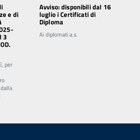
di
Avviso: disponibili dal 16
ze e di
luglio i Certificati di
à
Diploma
2025-
Ai diplomati a.s.
l 3
MOD.
E, per
ro
 dalla
.