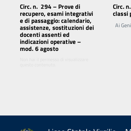
Circ. n. 294 – Prove di
Circ. 
recupero, esami integrativi
classi
e di passaggio: calendario,
Ai Genit
assistenze, sostituzioni dei
docenti assenti ed
indicazioni operative –
mod. 6 agosto
Non hai il permesso di visualizzare
questo contenuto.