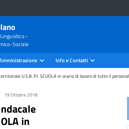
ilano
 Linguistico -
omico-Sociale
Amministrazione
Info e Contatti
territoriale U.S.B. P.I. SCUOLA in orario di lavoro di tutto il pers
19 Ottobre 2018
indacale
CUOLA in