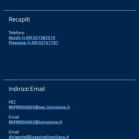
Recapiti
Telefono
Ascoli: (+39) 027382515
Pisacane: (+39) 02747707
Indirizzi Email
PEC
MIPM050003@pec.istruzione.it
Email
MIPM050003@istruzione.it
Email
dirigente@liceovirgiliomilano.it