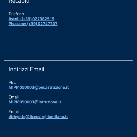
Recapiti
Telefono
Ascoli: (+39) 027382515
Pisacane: (+39) 02747707
Indirizzi Email
PEC
MIPM050003@pec.istruzione.it
Email
MIPM050003@istruzione.it
Email
dirigente@liceovirgiliomilano.it