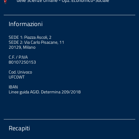
delle Scienze Umane - Opz. Economico-Sociale
Informazioni
SEDE 1: Piazza Ascoli, 2
SEDE 2: Via Carlo Pisacane, 11
20129, Milano
C.F. / P.IVA
80107250153
Cod. Univoco
UFC0WT
IBAN
Linee guida AGID. Determina 209/2018
Recapiti