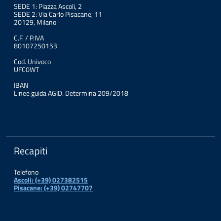
SEDE 1: Piazza Ascoli, 2
SEDE 2: Via Carlo Pisacane, 11
20129, Milano
C.F. / P.IVA
80107250153
Cod. Univoco
UFC0WT
IBAN
Linee guida AGID. Determina 209/2018
Recapiti
Telefono
Ascoli: (+39) 027382515
Pisacane: (+39) 02747707