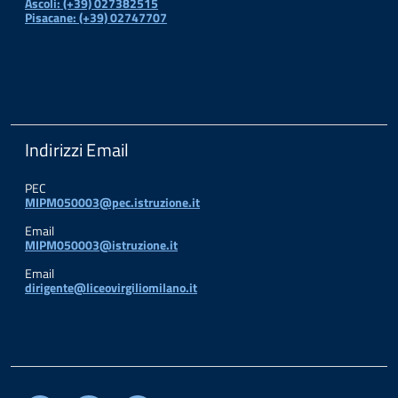
Ascoli: (+39) 027382515
Pisacane: (+39) 02747707
Indirizzi Email
PEC
MIPM050003@pec.istruzione.it
Email
MIPM050003@istruzione.it
Email
dirigente@liceovirgiliomilano.it