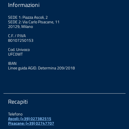
Informazioni
SEDE 1: Piazza Ascoli, 2
SEDE 2: Via Carlo Pisacane, 11
20129, Milano
C.F. / P.IVA
80107250153
Cod. Univoco
UFC0WT
IBAN
Linee guida AGID. Determina 209/2018
Recapiti
Telefono
Ascoli: (+39) 027382515
Pisacane: (+39) 02747707