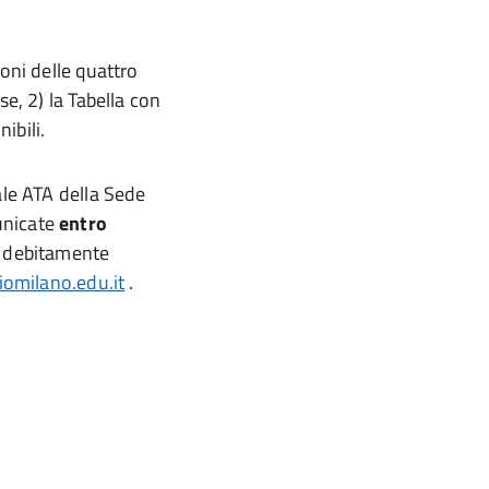
oni delle quattro
se, 2) la Tabella con
ibili.
ale ATA della Sede
unicate
entro
a debitamente
liomilano.edu.it
.