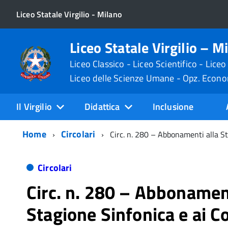
Liceo Statale Virgilio - Milano
Liceo Statale Virgilio – M
Liceo Classico - Liceo Scientifico - Liceo
Liceo delle Scienze Umane - Opz. Econ
Il Virgilio
Didattica
Inclusione
Home
Circolari
Circ. n. 280 – Abbonamenti alla St
Circolari
Circ. n. 280 – Abbonament
Stagione Sinfonica e ai Co