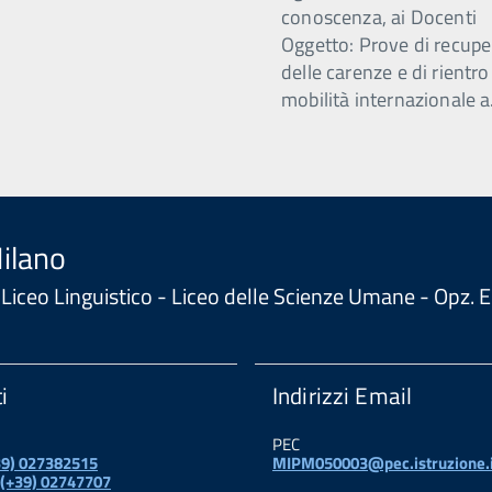
conoscenza, ai Docenti
Oggetto: Prove di recupe
delle carenze e di rientro
mobilità internazionale a
Milano
 - Liceo Linguistico - Liceo delle Scienze Umane - Opz
i
Indirizzi Email
PEC
+39) 027382515
MIPM050003@pec.istruzione.i
 (+39) 02747707