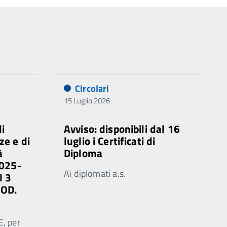
Circolari
15 Luglio 2026
di
Avviso: disponibili dal 16
ze e di
luglio i Certificati di
à
Diploma
2025-
Ai diplomati a.s.
l 3
MOD.
E, per