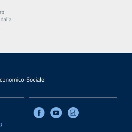
ro
 dalla
.
. Economico-Sociale
Facebook
Youtube
Instagram
t