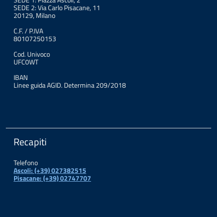
SEDE 2: Via Carlo Pisacane, 11
20129, Milano
C.F. / P.IVA
80107250153
Cod. Univoco
UFC0WT
IBAN
Linee guida AGID. Determina 209/2018
Recapiti
Telefono
Ascoli: (+39) 027382515
Pisacane: (+39) 02747707