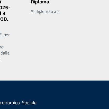
à
Diploma
2025-
Ai diplomati a.s.
l 3
MOD.
E, per
ro
 dalla
.
. Economico-Sociale