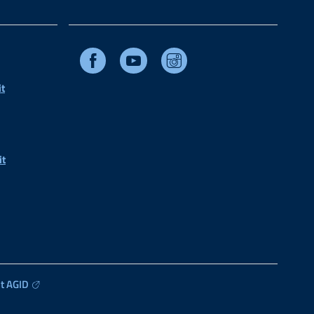
Facebook
Youtube
Instagram
t
it
t AGID