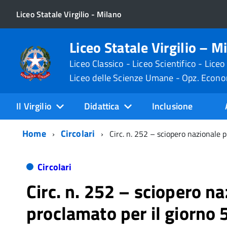
Liceo Statale Virgilio - Milano
Liceo Statale Virgilio – M
Liceo Classico - Liceo Scientifico - Liceo
Liceo delle Scienze Umane - Opz. Econ
Il Virgilio
Didattica
Inclusione
Home
Circolari
Circ. n. 252 – sciopero nazionale 
Circolari
Circ. n. 252 – sciopero n
proclamato per il giorno 