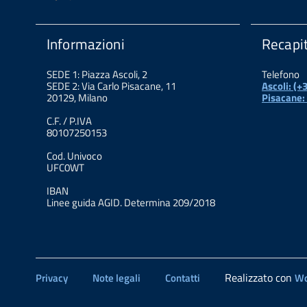
Informazioni
Recapit
SEDE 1: Piazza Ascoli, 2
Telefono
SEDE 2: Via Carlo Pisacane, 11
Ascoli: (
20129, Milano
Pisacane:
C.F. / P.IVA
80107250153
Cod. Univoco
UFC0WT
IBAN
Linee guida AGID. Determina 209/2018
Realizzato con
Privacy
Note legali
Contatti
Wo