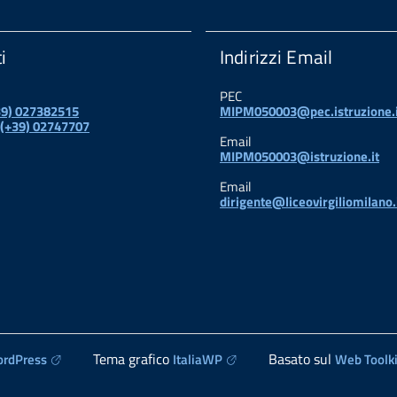
i
Indirizzi Email
PEC
+39) 027382515
MIPM050003@pec.istruzione.i
 (+39) 02747707
Email
MIPM050003@istruzione.it
Email
dirigente@liceovirgiliomilano.
Tema grafico
Basato sul
rdPress
ItaliaWP
Web Toolki