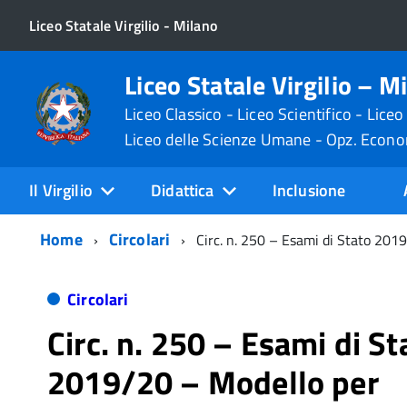
Liceo Statale Virgilio - Milano
Liceo Statale Virgilio – M
Liceo Classico - Liceo Scientifico - Liceo
Liceo delle Scienze Umane - Opz. Econ
Il Virgilio
Didattica
Inclusione
Home
Circolari
Circ. n. 250 – Esami di Stato 2019
Circolari
Circ. n. 250 – Esami di St
2019/20 – Modello per