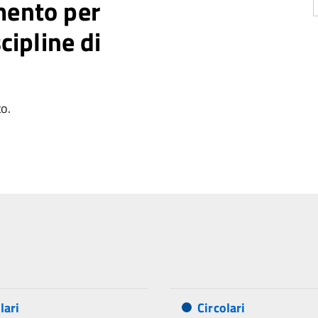
mento per
cipline di
to.
lari
Circolari