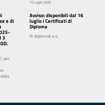
15 Luglio 2026
di
Avviso: disponibili dal 16
ze e di
luglio i Certificati di
à
Diploma
2025-
Ai diplomati a.s.
l 3
MOD.
E, per
ro
 dalla
.