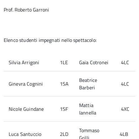
Prof. Roberto Garroni
Elenco studenti impegnati nello spettacolo:
Silvia Arrigoni
1LE
Gaia Cotronei
4LC
Beatrice
Ginevra Cognini
1SA
4LC
Barberi
Mattia
Nicole Guindane
1SF
4XC
Iannella
Tommaso
Luca Santuccio
2LD
4LB
Grilli