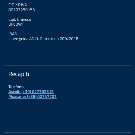
C.F. / P.IVA
80107250153
Cod. Univoco
UFC0WT
IBAN
Linee guida AGID. Determina 209/2018
Recapiti
Telefono
Ascoli: (+39) 027382515
Pisacane: (+39) 02747707