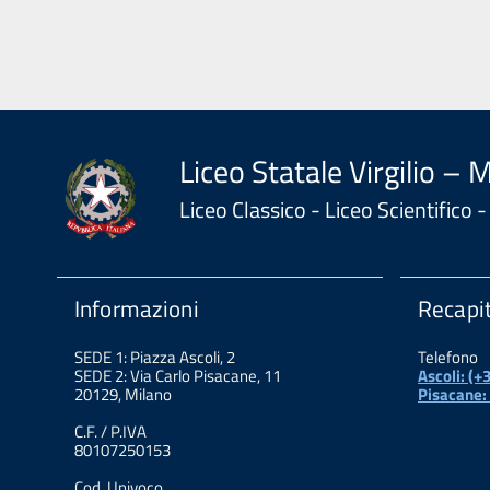
Liceo Statale Virgilio – 
Liceo Classico - Liceo Scientifico
Informazioni
Recapit
SEDE 1: Piazza Ascoli, 2
Telefono
SEDE 2: Via Carlo Pisacane, 11
Ascoli: (
20129, Milano
Pisacane:
C.F. / P.IVA
80107250153
Cod. Univoco