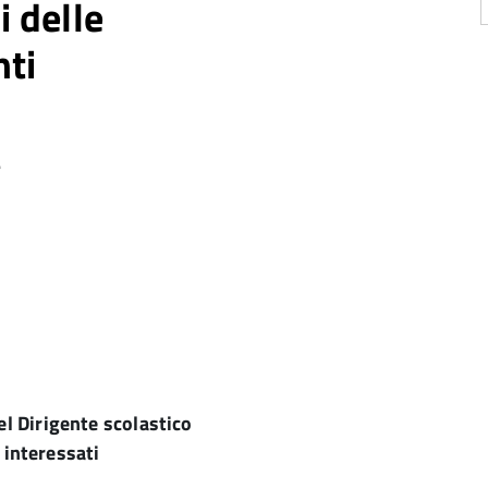
i delle
nti
e
l Dirigente scolastico
i interessati