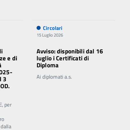
Circolari
15 Luglio 2026
di
Avviso: disponibili dal 16
ze e di
luglio i Certificati di
à
Diploma
2025-
Ai diplomati a.s.
l 3
MOD.
E, per
ro
 dalla