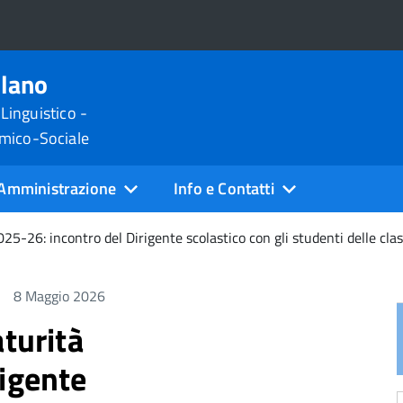
ilano
 Linguistico -
omico-Sociale
Amministrazione
Info e Contatti
25-26: incontro del Dirigente scolastico con gli studenti delle clas
8 Maggio 2026
aturità
rigente