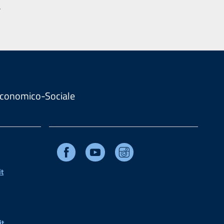
.
. Economico-Sociale
Facebook
Youtube
Instagram
t
it