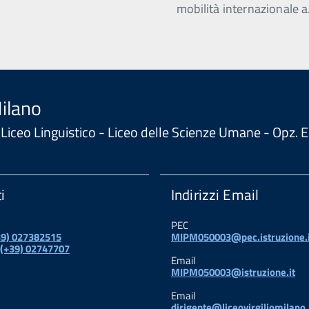
mobilità internazionale a
Milano
 - Liceo Linguistico - Liceo delle Scienze Umane - Opz
i
Indirizzi Email
PEC
+39) 027382515
MIPM050003@pec.istruzione.i
 (+39) 02747707
Email
MIPM050003@istruzione.it
Email
dirigente@liceovirgiliomilano.