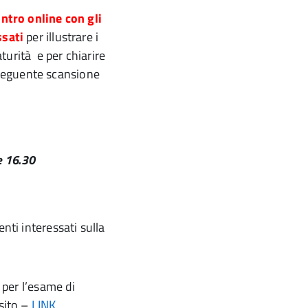
ntro online con gli
ssati
per illustrare i
turità e per chiarire
seguente scansione
e 16.30
nti interessati sulla
i per l’esame di
 sito –
LINK.