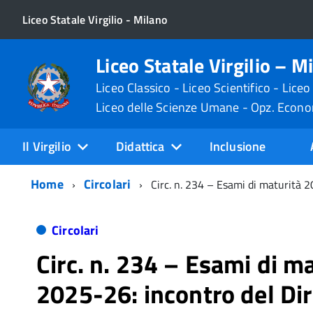
Liceo Statale Virgilio - Milano
Liceo Statale Virgilio – M
Liceo Classico - Liceo Scientifico - Liceo
Liceo delle Scienze Umane - Opz. Econ
Il Virgilio
Didattica
Inclusione
Home
Circolari
Circ. n. 234 – Esami di maturità 20
Circolari
Circ. n. 234 – Esami di m
2025-26: incontro del Di