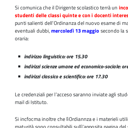
Si comunica che il Dirigente scolastico terrà un
inco
studenti delle classi quinte e con i docenti intere
punti salienti dell’Ordinanza del nuovo esame di ma
eventuali dubbi,
mercoledì 13 maggio
secondo la 
oraria:
indirizzo linguistico: ore 15.30
indirizzi scienze umane ed economico-sociale: or
indirizzi classico e scientifico: ore 17.30
Le credenziali per l’acceso saranno inviate agli stude
mail di Istituto.
Si incfocma inoltre che lìOrdiannza e i materieli util
maturità sono consultabili sullì’apposita pagina del