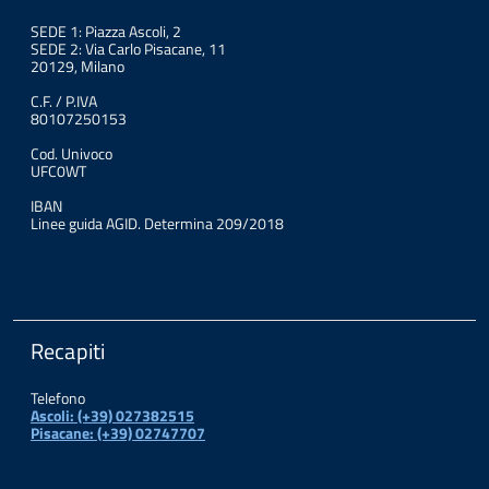
SEDE 1: Piazza Ascoli, 2
SEDE 2: Via Carlo Pisacane, 11
20129, Milano
C.F. / P.IVA
80107250153
Cod. Univoco
UFC0WT
IBAN
Linee guida AGID. Determina 209/2018
Recapiti
Telefono
Ascoli: (+39) 027382515
Pisacane: (+39) 02747707