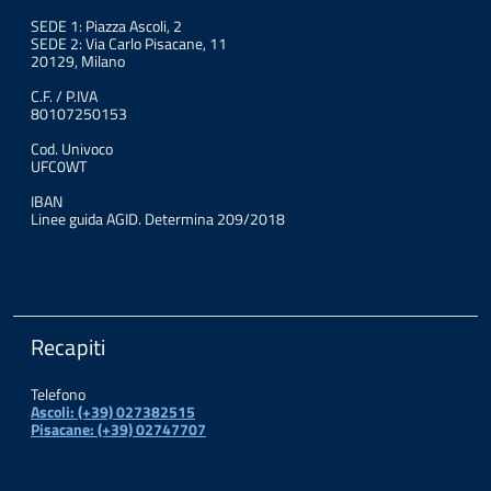
SEDE 1: Piazza Ascoli, 2
SEDE 2: Via Carlo Pisacane, 11
20129, Milano
C.F. / P.IVA
80107250153
Cod. Univoco
UFC0WT
IBAN
Linee guida AGID. Determina 209/2018
Recapiti
Telefono
Ascoli: (+39) 027382515
Pisacane: (+39) 02747707