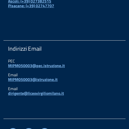
Ascoli: (+39) 027382515
Pisacane: (+39) 02747707
Indirizzi Email
PEC
MIPM050003@pec.istruzione.it
Email
MIPM050003@istruzione.it
Email
dirigente@liceovirgiliomilano.it