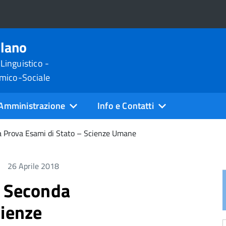
ilano
 Linguistico -
omico-Sociale
Amministrazione
Info e Contatti
a Prova Esami di Stato – Scienze Umane
26 Aprile 2018
e Seconda
cienze