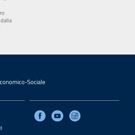
ro
 dalla
.
. Economico-Sociale
Facebook
Youtube
Instagram
t