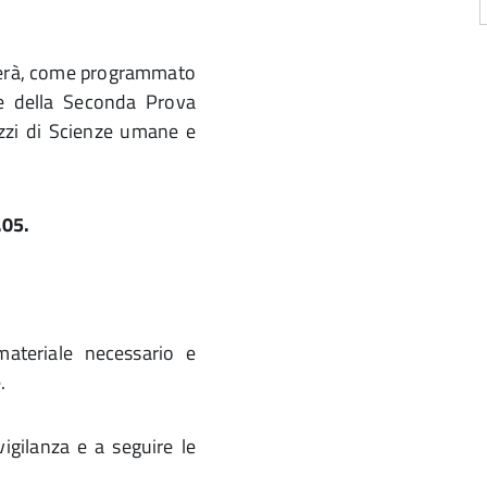
uerà, come programmato
ne della Seconda Prova
izzi di Scienze umane e
.05.
ateriale necessario e
.
vigilanza e a seguire le