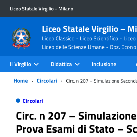
Liceo Statale Virgilio - Milano
Liceo Statale Virgilio – M
Liceo Classico - Liceo Scientifico - Liceo
Liceo delle Scienze Umane - Opz. Econ
Il Virgilio
Didattica
Inclusione
Home
Circolari
Circ. n 207 – Simulazione Second
Circolari
Circ. n 207 – Simulazion
Prova Esami di Stato – S