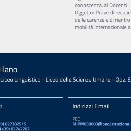
conoscenza, ai Docenti
Oggetto: Prove di recupe
delle carenze e di rientro
mobilità internazionale a
Milano
 - Liceo Linguistico - Liceo delle Scienze Umane - Opz
i
Indirizzi Email
PEC
+39) 027382515
MIPM050003@pec.istruzione.i
 (+39) 02747707