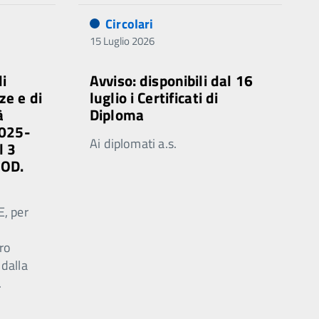
Circolari
15 Luglio 2026
di
Avviso: disponibili dal 16
ze e di
luglio i Certificati di
à
Diploma
2025-
Ai diplomati a.s.
l 3
MOD.
E, per
ro
 dalla
.