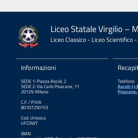
Liceo Statale Virgilio – 
Liceo Classico - Liceo Scientifico
Informazioni
Recapit
SEDE 1: Piazza Ascoli, 2
Telefono
SEDE 2: Via Carlo Pisacane, 11
Ascoli: (
20129, Milano
Pisacane:
C.F. / P.IVA
80107250153
Cod. Univoco
UFC0WT
IBAN