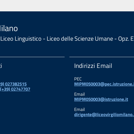
Milano
 - Liceo Linguistico - Liceo delle Scienze Umane - Opz
i
Indirizzi Email
PEC
+39) 027382515
MIPM050003@pec.istruzione.i
 (+39) 02747707
Email
MIPM050003@istruzione.it
Email
dirigente@liceovirgiliomilano.