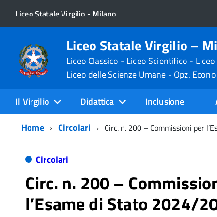
Liceo Statale Virgilio - Milano
Liceo Statale Virgilio – M
Liceo Classico - Liceo Scientifico - Liceo
Liceo delle Scienze Umane - Opz. Econ
Il Virgilio
Didattica
Inclusione
Home
Circolari
Circ. n. 200 – Commissioni per l
Circolari
Circ. n. 200 – Commission
l’Esame di Stato 2024/2