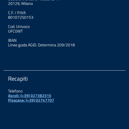
20129, Milano
C.F. / P.IVA
80107250153
Cod. Univoco
UFC0WT
IBAN
Linee guida AGID. Determina 209/2018
Recapiti
Telefono
Ascoli: (+39) 027382515
Pisacane: (+39) 02747707