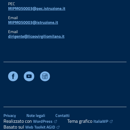
PEC
MIPM050003@pec.istruzione.it
Email
MIPM050003@istruzione.it
Email
dirigente@liceovirgiliomilano.it
Facebook
Youtube
Instagram
Privacy
Note legali
Contatti
Realizzato con
Tema grafico
WordPress
ItaliaWP
Basato sul
Web Toolkit AGID