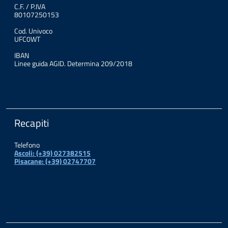
C.F. / P.IVA
80107250153
Cod. Univoco
UFC0WT
IBAN
Linee guida AGID. Determina 209/2018
Recapiti
Telefono
Ascoli: (+39) 027382515
Pisacane: (+39) 02747707