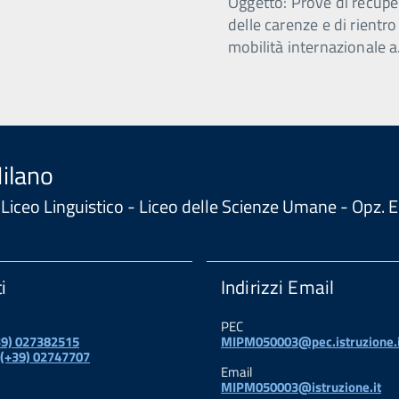
Oggetto: Prove di recupe
delle carenze e di rientro
mobilità internazionale a
Milano
 - Liceo Linguistico - Liceo delle Scienze Umane - Opz
i
Indirizzi Email
PEC
+39) 027382515
MIPM050003@pec.istruzione.i
 (+39) 02747707
Email
MIPM050003@istruzione.it