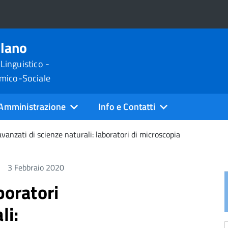
ilano
 Linguistico -
omico-Sociale
Amministrazione
Info e Contatti
avanzati di scienze naturali: laboratori di microscopia
3 Febbraio 2020
boratori
li: