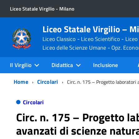
Liceo Statale Virgilio - Milano
Liceo Statale Virgilio – M
Liceo Classico - Liceo Scientifico - Liceo
Liceo delle Scienze Umane - Opz. Econ
Il Virgilio
Didattica
Inclusione
Home
Circolari
Circ. n. 175 – Progetto laboratori 
Circolari
Circ. n. 175 – Progetto la
avanzati di scienze natura