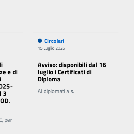
Circolari
15 Luglio 2026
di
Avviso: disponibili dal 16
ze e di
luglio i Certificati di
à
Diploma
2025-
Ai diplomati a.s.
l 3
MOD.
E, per