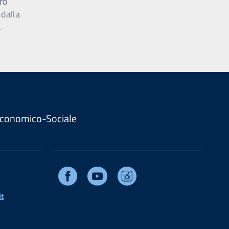
ro
 dalla
.
. Economico-Sociale
Facebook
Youtube
Instagram
t