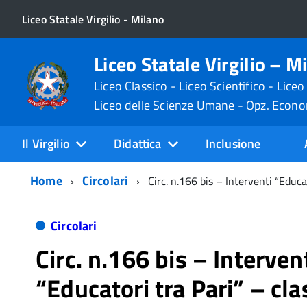
Liceo Statale Virgilio - Milano
Liceo Statale Virgilio – M
Liceo Classico - Liceo Scientifico - Liceo
Liceo delle Scienze Umane - Opz. Econ
Il Virgilio
Didattica
Inclusione
Home
Circolari
Circ. n.166 bis – Interventi “Educa
Circolari
Circ. n.166 bis – Interven
“Educatori tra Pari” – cla