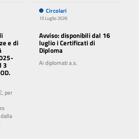
Circolari
15 Luglio 2026
di
Avviso: disponibili dal 16
ze e di
luglio i Certificati di
à
Diploma
2025-
Ai diplomati a.s.
l 3
MOD.
E, per
ro
 dalla
.