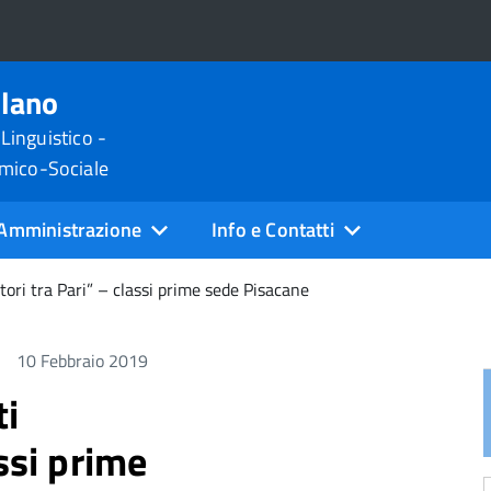
ilano
 Linguistico -
omico-Sociale
Amministrazione
Info e Contatti
tori tra Pari” – classi prime sede Pisacane
10 Febbraio 2019
ti
ssi prime