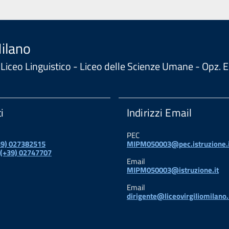
Milano
 - Liceo Linguistico - Liceo delle Scienze Umane - Opz
i
Indirizzi Email
PEC
+39) 027382515
MIPM050003@pec.istruzione.i
 (+39) 02747707
Email
MIPM050003@istruzione.it
Email
dirigente@liceovirgiliomilano.