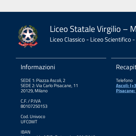
Liceo Statale Virgilio – 
Liceo Classico - Liceo Scientifico
Informazioni
Recapit
SEDE 1: Piazza Ascoli, 2
Telefono
SEDE 2: Via Carlo Pisacane, 11
Ascoli: (
20129, Milano
Pisacane:
C.F. / P.IVA
80107250153
Cod. Univoco
UFC0WT
IBAN