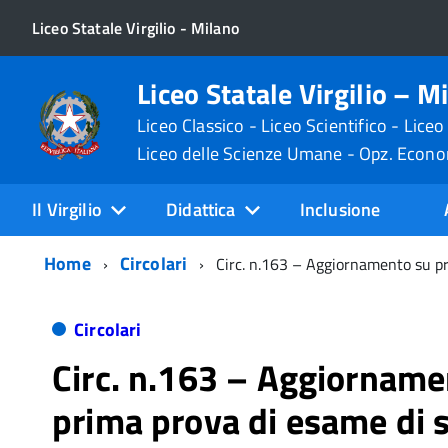
Liceo Statale Virgilio - Milano
Liceo Statale Virgilio – M
Liceo Classico - Liceo Scientifico - Liceo
Liceo delle Scienze Umane - Opz. Econ
Il Virgilio
Didattica
Inclusione
Home
Circolari
Circ. n.163 – Aggiornamento su p
Circolari
Circ. n.163 – Aggiorname
prima prova di esame di 