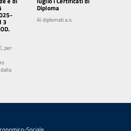
ze e di
luglio i Certificati di
à
Diploma
2025-
Ai diplomati a.s.
l 3
MOD.
E, per
ro
 dalla
.
. Economico-Sociale