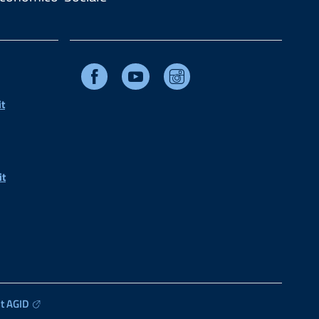
Facebook
Youtube
Instagram
t
it
t AGID