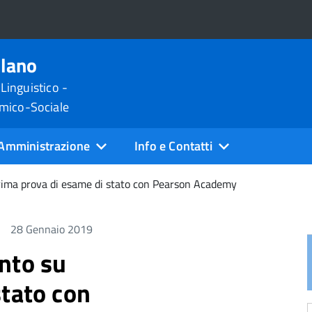
ilano
 Linguistico -
omico-Sociale
Amministrazione
Info e Contatti
rima prova di esame di stato con Pearson Academy
28 Gennaio 2019
nto su
stato con