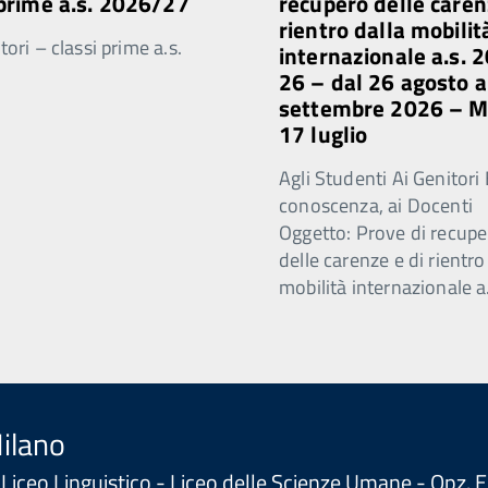
 prime a.s. 2026/27
recupero delle caren
rientro dalla mobilit
ori – classi prime a.s.
internazionale a.s. 
26 – dal 26 agosto a
settembre 2026 – 
17 luglio
Agli Studenti Ai Genitori 
conoscenza, ai Docenti
Oggetto: Prove di recupe
delle carenze e di rientro
mobilità internazionale a
Milano
 - Liceo Linguistico - Liceo delle Scienze Umane - Opz