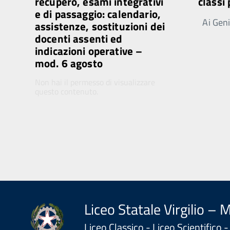
recupero, esami integrativi
classi
e di passaggio: calendario,
Ai Genit
assistenze, sostituzioni dei
docenti assenti ed
indicazioni operative –
mod. 6 agosto
Non hai il permesso di visualizzare
questo contenuto.
Liceo Statale Virgilio – 
Liceo Classico - Liceo Scientifico