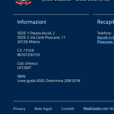
Informazioni
Recapit
SEDE 1: Piazza Ascoli, 2
Telefono
SEDE 2: Via Carlo Pisacane, 11
Ascoli: (
20129, Milano
Pisacane:
C.F. / P.IVA
80107250153
Cod. Univoco
UFC0WT
IBAN
Linee guida AGID. Determina 209/2018
Realizzato con
Privacy
Note legali
Contatti
Wo