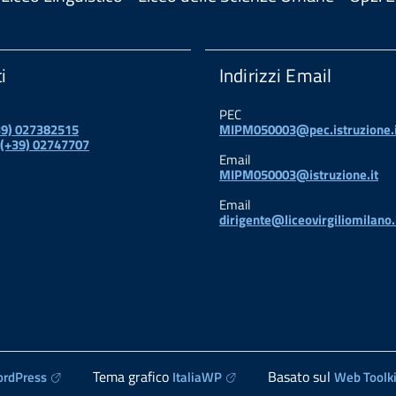
i
Indirizzi Email
PEC
+39) 027382515
MIPM050003@pec.istruzione.i
 (+39) 02747707
Email
MIPM050003@istruzione.it
Email
dirigente@liceovirgiliomilano.
Tema grafico
Basato sul
rdPress
ItaliaWP
Web Toolki