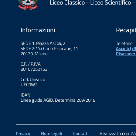
Liceo Classico - Liceo Scientifico
Informazioni
Recapit
SEDE 1: Piazza Ascoli, 2
Telefono
SEDE 2: Via Carlo Pisacane, 11
Ascoli: (
20129, Milano
Pisacane:
C.F. / P.IVA
80107250153
Cod. Univoco
UFC0WT
IBAN
Linee guida AGID. Determina 209/2018
Realizzato con
Privacy
Note legali
Contatti
Wo