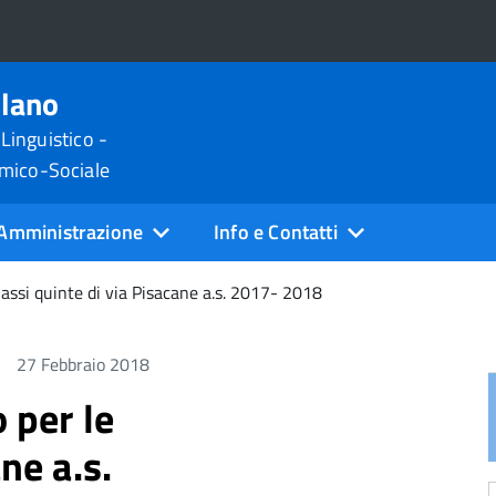
ilano
 Linguistico -
omico-Sociale
Amministrazione
Info e Contatti
classi quinte di via Pisacane a.s. 2017- 2018
27 Febbraio 2018
o per le
ne a.s.