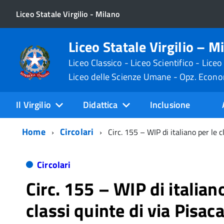
Liceo Statale Virgilio - Milano
Liceo Statale Virgilio – M
Liceo Classico - Liceo Scientifico - Liceo
Liceo delle Scienze Umane - Opz. Econ
Il Virgilio
Didattica
Inclusione
Home
Circolari
Circ. 155 – WIP di italiano per le 
Circolari
Circ. 155 – WIP di italian
classi quinte di via Pisaca