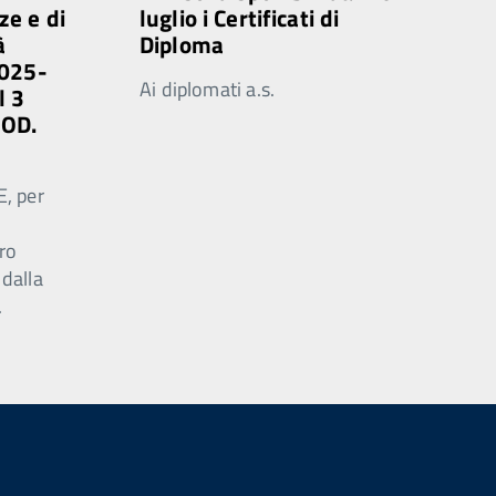
ze e di
luglio i Certificati di
à
Diploma
2025-
Ai diplomati a.s.
l 3
MOD.
E, per
ro
 dalla
.