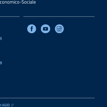
. Economico-Sociale
Facebook
Youtube
Instagram
t
it
t AGID