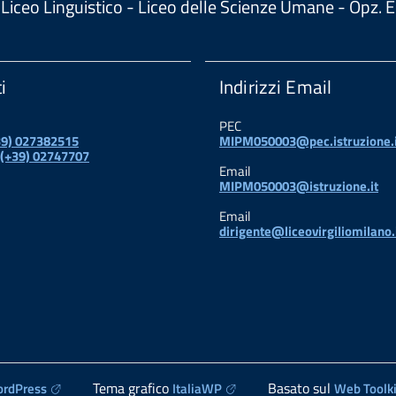
 - Liceo Linguistico - Liceo delle Scienze Umane - Opz
i
Indirizzi Email
PEC
+39) 027382515
MIPM050003@pec.istruzione.i
 (+39) 02747707
Email
MIPM050003@istruzione.it
Email
dirigente@liceovirgiliomilano.
Tema grafico
Basato sul
rdPress
ItaliaWP
Web Toolki