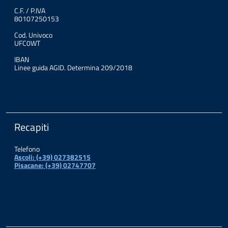
C.F. / P.IVA
80107250153
Cod. Univoco
UFC0WT
IBAN
Linee guida AGID. Determina 209/2018
Recapiti
Telefono
Ascoli: (+39) 027382515
Pisacane: (+39) 02747707