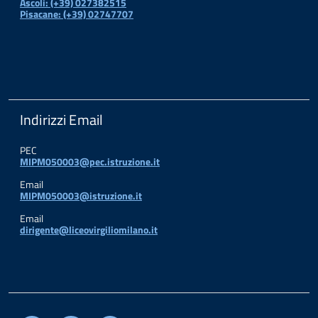
Ascoli: (+39) 027382515
Pisacane: (+39) 02747707
Indirizzi Email
PEC
MIPM050003@pec.istruzione.it
Email
MIPM050003@istruzione.it
Email
dirigente@liceovirgiliomilano.it