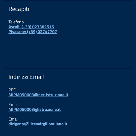
Recapiti
Telefono
Ascoli: (+39) 027382515
Pisacane: (+39) 02747707
Indirizzi Email
PEC
MIPM050003@pec.istruzione.it
Email
MIPM050003@istruzione.it
Email
dirigente@liceovirgiliomilano.it