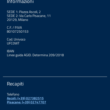
Informazioni
SEDE 1: Piazza Ascoli, 2
SEDE 2: Via Carlo Pisacane, 11
20129, Milano
C.F. / P.IVA
80107250153
Cod. Univoco
UFC0WT
IBAN
Linee guida AGID. Determina 209/2018
Recapiti
Telefono
Ascoli: (+39) 027382515
Pisacane: (+39) 02747707