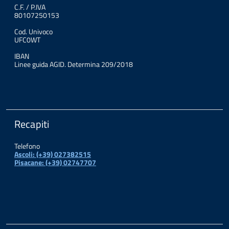
C.F. / P.IVA
80107250153
Cod. Univoco
UFC0WT
IBAN
Linee guida AGID. Determina 209/2018
Recapiti
Telefono
Ascoli: (+39) 027382515
Pisacane: (+39) 02747707