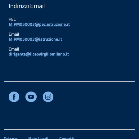
Indirizzi Email
PEC
MIPM050003@pec.istruzione.it
Email
MIPM050003@istruzione.it
Email
dirigente@liceovirgiliomilano.it
Facebook
Youtube
Instagram
Privacy
Note legali
Contatti