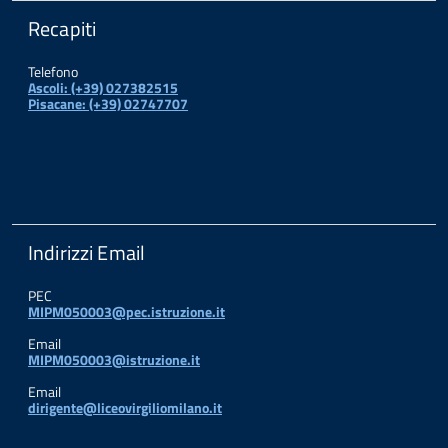
Recapiti
Telefono
Ascoli: (+39) 027382515
Pisacane: (+39) 02747707
Indirizzi Email
PEC
MIPM050003@pec.istruzione.it
Email
MIPM050003@istruzione.it
Email
dirigente@liceovirgiliomilano.it