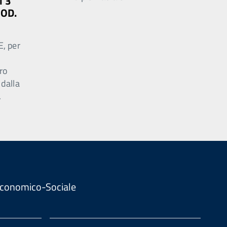
l 3
MOD.
E, per
ro
 dalla
.
. Economico-Sociale