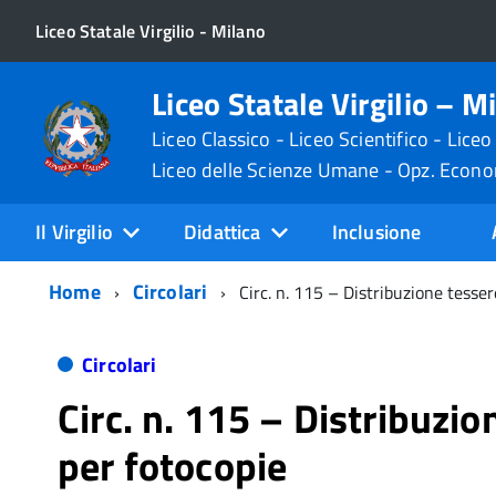
Liceo Statale Virgilio - Milano
Liceo Statale Virgilio – M
Liceo Classico - Liceo Scientifico - Liceo
Liceo delle Scienze Umane - Opz. Econ
Il Virgilio
Didattica
Inclusione
Home
Circolari
Circ. n. 115 – Distribuzione tesser
Circolari
Circ. n. 115 – Distribuzio
per fotocopie