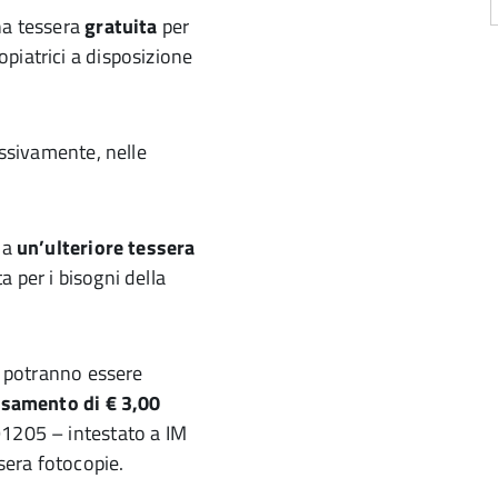
na tessera
gratuita
per
piatrici a disposizione
essivamente, nelle
na
un’ulteriore tessera
a per i bisogni della
a) potranno essere
rsamento di € 3,00
91205 – intestato a IM
ssera fotocopie.