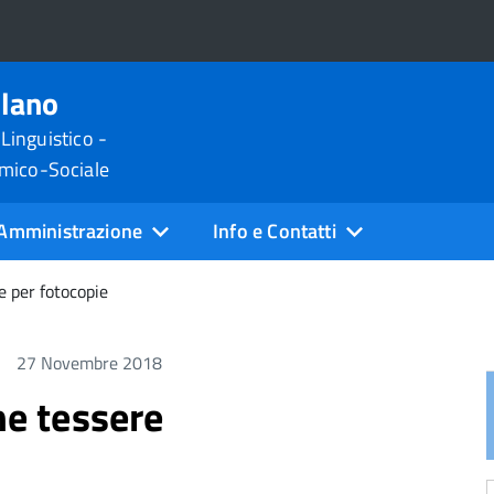
ilano
 Linguistico -
omico-Sociale
Amministrazione
Info e Contatti
e per fotocopie
27 Novembre 2018
ne tessere