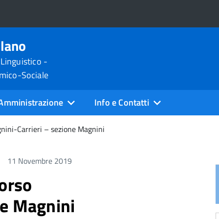
ilano
 Linguistico -
omico-Sociale
Amministrazione
Info e Contatti
nini-Carrieri – sezione Magnini
11 Novembre 2019
corso
ne Magnini