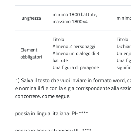
minimo 1800 battute,
lunghezza
minimo
massimo 1800×4
Titolo
Titolo
Almeno 2 personaggi
Dichia
Elementi
Almeno un dialogo di 3
Un en
obbligatori
battute
Una fig
Una figura di paragone
signifi
1) Salva il testo che vuoi inviare in formato word, c
e nomina il file con la sigla corrispondente alla sez
concorrere, come segue:
poesia in lingua italiana: PI-****
poesia in lingua straniera: PL-****