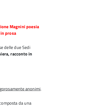
one Magnini poesia
 in prosa
sse delle due Sedi
niera, racconto in
igorosamente anonimi
.
a composta da una