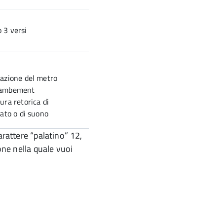
 3 versi
razione del metro
jambement
ura retorica di
cato o di suono
arattere “palatino” 12,
ione nella quale vuoi