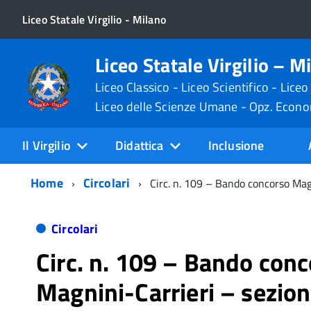
Liceo Statale Virgilio - Milano
Liceo Statale Virgilio – M
Liceo Classico - Liceo Scientifico - Liceo
Liceo delle Scienze Umane - Opz. Econ
Il Virgilio
Didattica
Inclusione
Home
Circolari
Circ. n. 109 – Bando concorso Mag
Circolari
Circ. n. 109 – Bando con
Magnini-Carrieri – sezio