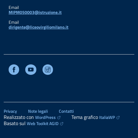
Email
MIPM050003@istruzione.it
Email
dirigente@liceovirgiliomilano.it
Facebook
Youtube
Instagram
Privacy
Note legali
Contatti
Realizzato con
Tema grafico
WordPress
ItaliaWP
Basato sul
Web Toolkit AGID