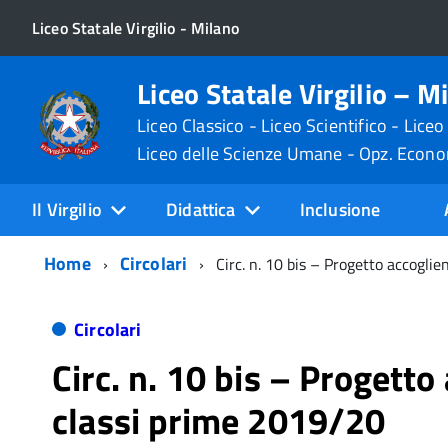
Liceo Statale Virgilio - Milano
Liceo Statale Virgilio – M
Liceo Classico - Liceo Scientifico - Liceo
Liceo delle Scienze Umane - Opz. Econ
Il Virgilio
Didattica
Inclusione
Home
Circolari
Circ. n. 10 bis – Progetto accogli
Circolari
Circ. n. 10 bis – Progetto
classi prime 2019/20