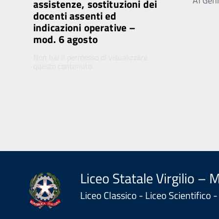
Ai Genit
assistenze, sostituzioni dei
docenti assenti ed
indicazioni operative –
mod. 6 agosto
Non hai il permesso di visualizzare
questo contenuto.
Liceo Statale Virgilio – 
Liceo Classico - Liceo Scientifico