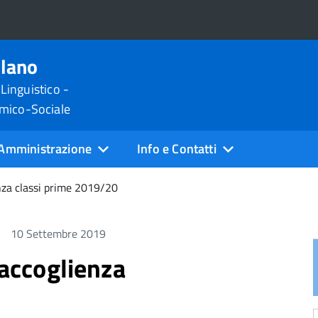
ilano
 Linguistico -
omico-Sociale
Amministrazione
Info e Contatti
enza classi prime 2019/20
10 Settembre 2019
 accoglienza