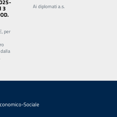
2025-
Ai diplomati a.s.
l 3
MOD.
E, per
ro
 dalla
.
. Economico-Sociale