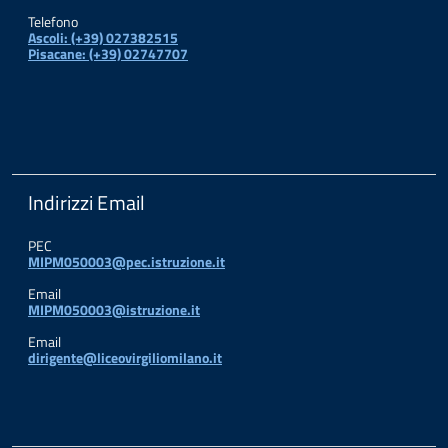
Telefono
Ascoli: (+39) 027382515
Pisacane: (+39) 02747707
Indirizzi Email
PEC
MIPM050003@pec.istruzione.it
Email
MIPM050003@istruzione.it
Email
dirigente@liceovirgiliomilano.it