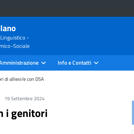
ilano
 Linguistico -
omico-Sociale
Amministrazione
Info e Contatti
ri di allievi/e con DSA
19 Settembre 2024
 i genitori