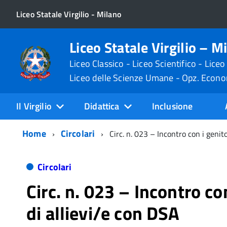
Liceo Statale Virgilio - Milano
Liceo Statale Virgilio – M
Liceo Classico - Liceo Scientifico - Liceo
Liceo delle Scienze Umane - Opz. Econ
Il Virgilio
Didattica
Inclusione
Home
Circolari
Circ. n. 023 – Incontro con i genito
Circolari
Circ. n. 023 – Incontro con
di allievi/e con DSA