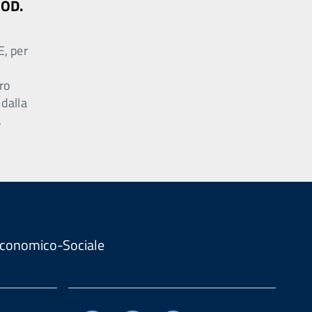
MOD.
E, per
ro
 dalla
.
. Economico-Sociale