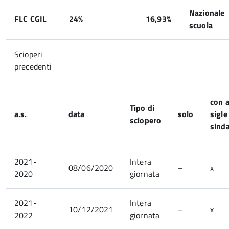
Nazionale
FLC CGIL
24%
16,93%
scuola
Scioperi
precedenti
con a
Tipo di
a.s.
data
solo
sigle
sciopero
sinda
2021-
Intera
08/06/2020
–
x
2020
giornata
2021-
Intera
10/12/2021
–
x
2022
giornata