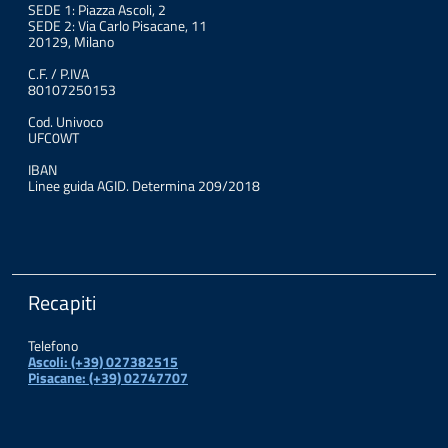
SEDE 1: Piazza Ascoli, 2
SEDE 2: Via Carlo Pisacane, 11
20129, Milano
C.F. / P.IVA
80107250153
Cod. Univoco
UFC0WT
IBAN
Linee guida AGID. Determina 209/2018
Recapiti
Telefono
Ascoli: (+39) 027382515
Pisacane: (+39) 02747707