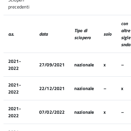
precedenti
con
Tipo di
altre
a.s.
data
solo
sciopero
sigle
snda
2021-
27/09/2021
nazionale
x
–
2022
2021-
22/12/2021
nazionale
–
x
2022
2021-
07/02/2022
nazionale
x
–
2022