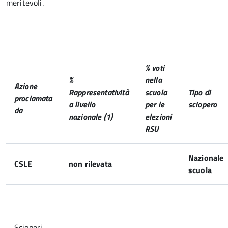
meritevoli.
% voti
%
nella
Azione
Rappresentatività
scuola
Tipo di
proclamata
a livello
per le
sciopero
da
nazionale (1)
elezioni
RSU
Nazionale
CSLE
non rilevata
scuola
Scioperi