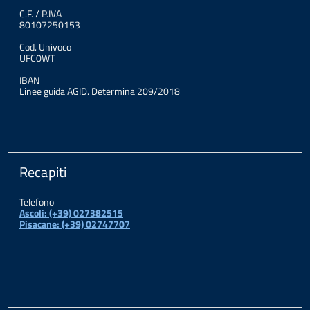
C.F. / P.IVA
80107250153
Cod. Univoco
UFC0WT
IBAN
Linee guida AGID. Determina 209/2018
Recapiti
Telefono
Ascoli: (+39) 027382515
Pisacane: (+39) 02747707