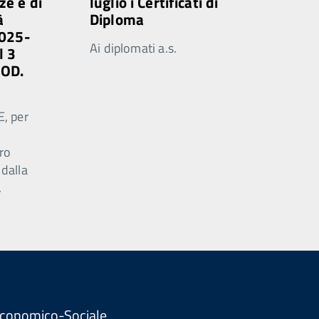
ze e di
luglio i Certificati di
à
Diploma
2025-
Ai diplomati a.s.
l 3
MOD.
E, per
ro
 dalla
.
. Economico-Sociale