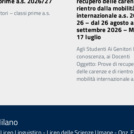
 prime a.s. 2026/27
recupero delle caren
rientro dalla mobilit
ori – classi prime a.s.
internazionale a.s. 
26 – dal 26 agosto a
settembre 2026 – 
17 luglio
Agli Studenti Ai Genitori 
conoscenza, ai Docenti
Oggetto: Prove di recupe
delle carenze e di rientro
mobilità internazionale a
Milano
 - Liceo Linguistico - Liceo delle Scienze Umane - Opz