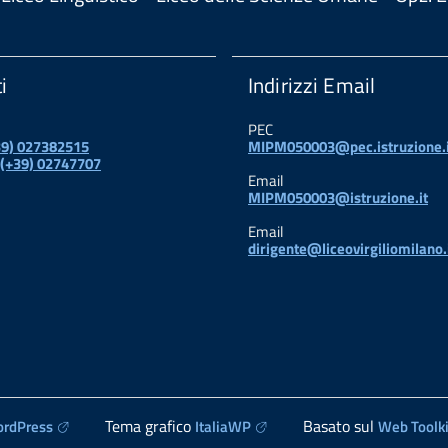
i
Indirizzi Email
PEC
+39) 027382515
MIPM050003@pec.istruzione.i
 (+39) 02747707
Email
MIPM050003@istruzione.it
Email
dirigente@liceovirgiliomilano.
Tema grafico
Basato sul
rdPress
ItaliaWP
Web Toolki