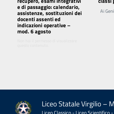
recupero, esami integrativi
classi
e di passaggio: calendario,
Ai Genit
assistenze, sostituzioni dei
docenti assenti ed
indicazioni operative –
mod. 6 agosto
Non hai il permesso di visualizzare
questo contenuto.
Liceo Statale Virgilio – 
Liceo Classico - Liceo Scientifico