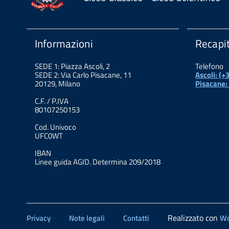
Informazioni
Recapit
SEDE 1: Piazza Ascoli, 2
Telefono
SEDE 2: Via Carlo Pisacane, 11
Ascoli: (
20129, Milano
Pisacane:
C.F. / P.IVA
80107250153
Cod. Univoco
UFC0WT
IBAN
Linee guida AGID. Determina 209/2018
Realizzato con
Privacy
Note legali
Contatti
Wo