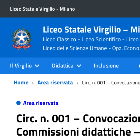
Liceo Statale Virgilio - Milano
Liceo Statale Virgilio – M
Liceo Classico - Liceo Scientifico - Liceo
Liceo delle Scienze Umane - Opz. Econ
Il Virgilio
Didattica
Inclusione
Home
Area riservata
Circ. n. 001 – Convocazion
Area riservata
Circ. n. 001 – Convocazio
Commissioni didattiche –