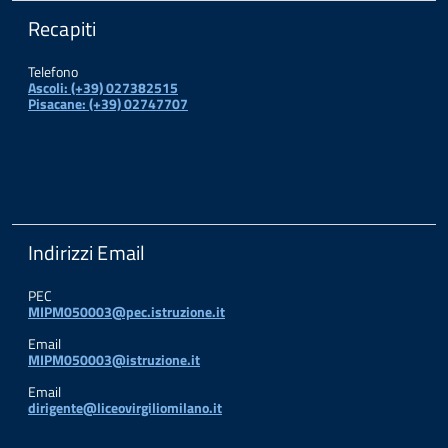
Recapiti
Telefono
Ascoli: (+39) 027382515
Pisacane: (+39) 02747707
Indirizzi Email
PEC
MIPM050003@pec.istruzione.it
Email
MIPM050003@istruzione.it
Email
dirigente@liceovirgiliomilano.it