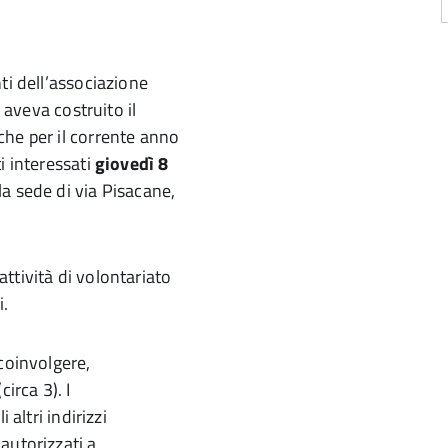
ti dell’associazione
 aveva costruito il
che per il corrente anno
i interessati
giovedì 8
la sede di via Pisacane,
ttività di volontariato
i.
coinvolgere,
irca 3). I
 altri indirizzi
autorizzati a