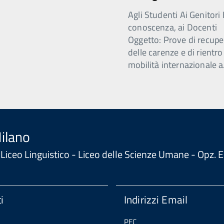
Agli Studenti Ai Genitori 
conoscenza, ai Docenti
Oggetto: Prove di recupe
delle carenze e di rientro
mobilità internazionale a
Milano
 - Liceo Linguistico - Liceo delle Scienze Umane - Opz
i
Indirizzi Email
PEC