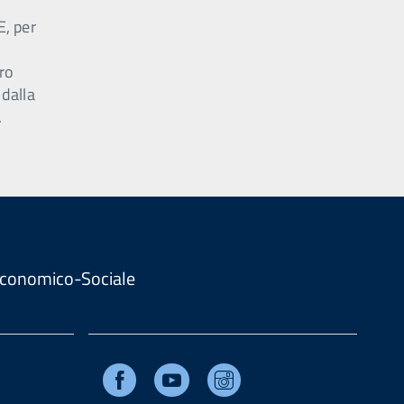
E, per
ro
 dalla
.
. Economico-Sociale
Facebook
Youtube
Instagram