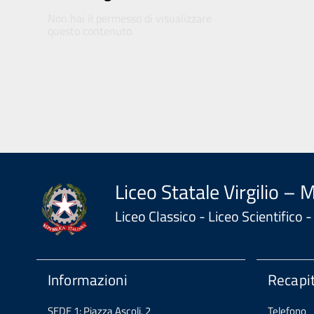
Non hai il permesso di visualizzare
questo contenuto.
Liceo Statale Virgilio – 
Liceo Classico - Liceo Scientifico
Informazioni
Recapit
SEDE 1: Piazza Ascoli, 2
Telefono