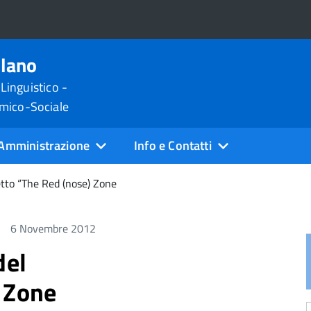
ilano
 Linguistico -
omico-Sociale
Amministrazione
Info e Contatti
etto “The Red (nose) Zone
6 Novembre 2012
del
 Zone