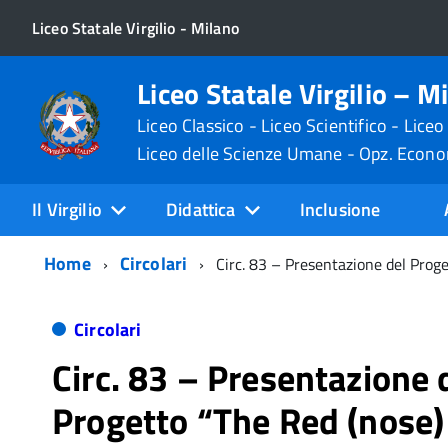
Liceo Statale Virgilio - Milano
Liceo Statale Virgilio – M
Liceo Classico - Liceo Scientifico - Liceo
Liceo delle Scienze Umane - Opz. Econ
Il Virgilio
Didattica
Inclusione
Home
Circolari
Circ. 83 – Presentazione del Prog
Circolari
Circ. 83 – Presentazione 
Progetto “The Red (nose)