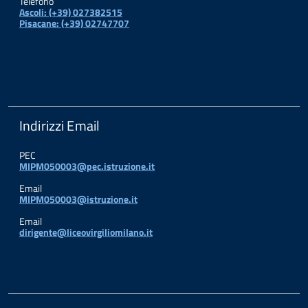
Telefono
Ascoli: (+39) 027382515
Pisacane: (+39) 02747707
Indirizzi Email
PEC
MIPM050003@pec.istruzione.it
Email
MIPM050003@istruzione.it
Email
dirigente@liceovirgiliomilano.it