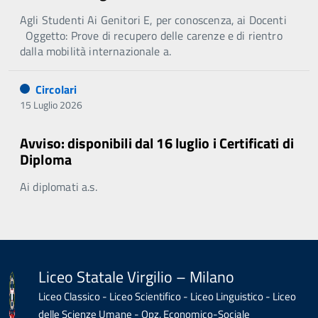
Agli Studenti Ai Genitori E, per conoscenza, ai Docenti
Oggetto: Prove di recupero delle carenze e di rientro
dalla mobilità internazionale a.
Circolari
15 Luglio 2026
Avviso: disponibili dal 16 luglio i Certificati di
Diploma
Ai diplomati a.s.
Liceo Statale Virgilio – Milano
Liceo Classico - Liceo Scientifico - Liceo Linguistico - Liceo
delle Scienze Umane - Opz. Economico-Sociale