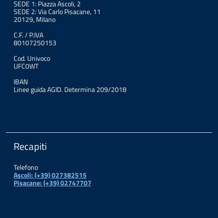
SEDE 1: Piazza Ascoli, 2
SEDE 2: Via Carlo Pisacane, 11
20129, Milano
C.F. / P.IVA
80107250153
Cod. Univoco
UFC0WT
IBAN
Linee guida AGID. Determina 209/2018
Recapiti
Telefono
Ascoli: (+39) 027382515
Pisacane: (+39) 02747707