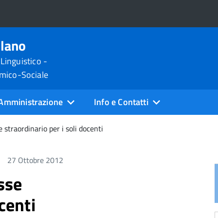
ilano
 Linguistico -
omico-Sociale
Amministrazione
Info e Contatti
e straordinario per i soli docenti
27 Ottobre 2012
asse
centi