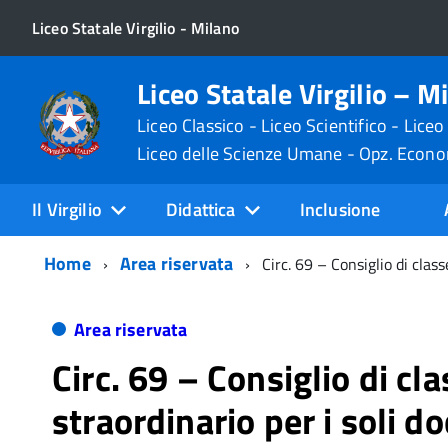
Liceo Statale Virgilio - Milano
Liceo Statale Virgilio – M
Liceo Classico - Liceo Scientifico - Liceo
Liceo delle Scienze Umane - Opz. Econ
Il Virgilio
Didattica
Inclusione
Home
Area riservata
Circ. 69 – Consiglio di class
Area riservata
Circ. 69 – Consiglio di cl
straordinario per i soli do