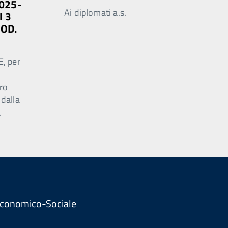
2025-
Ai diplomati a.s.
l 3
MOD.
E, per
ro
 dalla
.
. Economico-Sociale