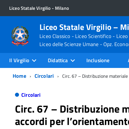
Liceo Statale Virgilio - Milano
Liceo Statale Virgilio – M
Liceo Classico - Liceo Scientifico - Liceo
Liceo delle Scienze Umane - Opz. Econ
Il Virgilio
Didattica
Inclusione
Home
Circolari
Circ. 67 – Distribuzione materiale
Circolari
Circ. 67 – Distribuzione m
accordi per l’orientament