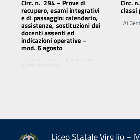
Circ. n. 294 – Prove di
Circ. 
recupero, esami integrativi
classi
e di passaggio: calendario,
Ai Genit
assistenze, sostituzioni dei
docenti assenti ed
indicazioni operative –
mod. 6 agosto
Non hai il permesso di visualizzare
questo contenuto.
Liceo Statale Virgilio – 