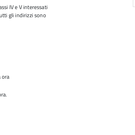
assi IV e V interessati
tti gli indirizzi sono
a ora
ora.
i