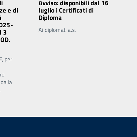
di
Avviso: disponibili dal 16
ze e di
luglio i Certificati di
à
Diploma
2025-
Ai diplomati a.s.
l 3
MOD.
E, per
ro
 dalla
.