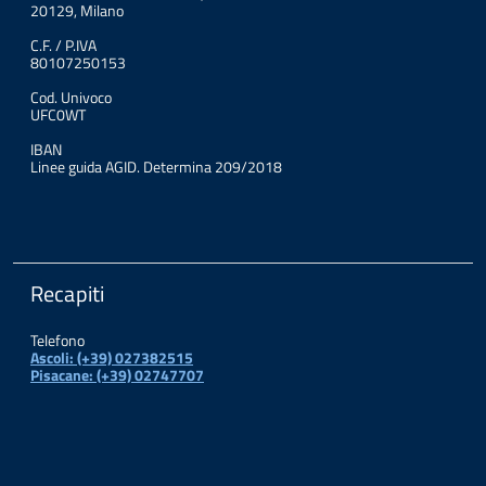
20129, Milano
C.F. / P.IVA
80107250153
Cod. Univoco
UFC0WT
IBAN
Linee guida AGID. Determina 209/2018
Recapiti
Telefono
Ascoli: (+39) 027382515
Pisacane: (+39) 02747707